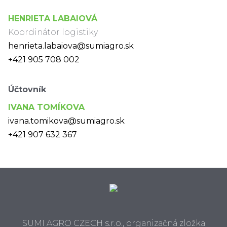
HENRIETA LABAIOVÁ
Koordinátor logistiky
henrieta.labaiova@sumiagro.sk
+421 905 708 002
Účtovník
IVANA TOMÍKOVA
ivana.tomikova@sumiagro.sk
+421 907 632 367
SUMI AGRO CZECH s.r.o., organizačná zložka