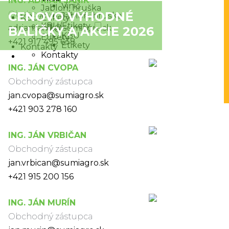
ING. ADRIÁN JANÍK
Vinič
Jabloň, hruška
CENOVO VÝHODNÉ
Obchodný zástupca
Jabloň, hruška
KBU/Etikety
KBU/Etikety
KBU
adrian.janik@sumiagro.sk
BALÍČKY A AKCIE 2026
KBU
Etikety
+421 917 495 638
Etikety
Kontakty
Kontakty
ING. JÁN CVOPA
Obchodný zástupca
jan.cvopa@sumiagro.sk
+421 903 278 160
ING. JÁN VRBIČAN
Obchodný zástupca
jan.vrbican@sumiagro.sk
+421 915 200 156
ING. JÁN MURÍN
Obchodný zástupca