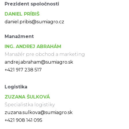
Prezident spoločnosti
DANIEL PRÍBIŠ
daniel.pribis@sumiagro.cz
Manažment
ING. ANDREJ ABRAHÁM
Manažér pre obchod a marketing
andrej.abraham@sumiagro.sk
+421 917 238 517
Logistika
ZUZANA ŠULKOVÁ
Špecialistka logistiky
zuzana.sulkova@sumiagro.sk
+421 908 141 095