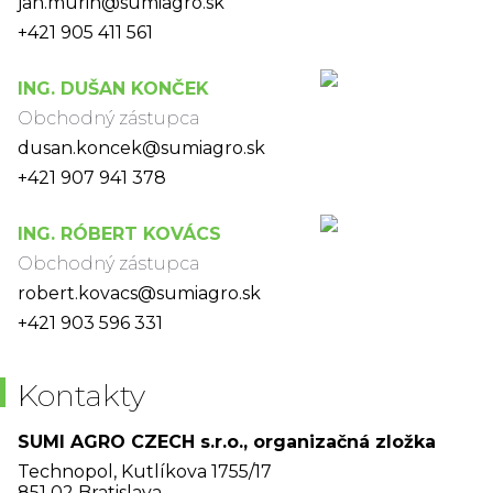
jan.murin@sumiagro.sk
+421 905 411 561
ING. DUŠAN KONČEK
Obchodný zástupca
dusan.koncek@sumiagro.sk
+421 907 941 378
ING. RÓBERT KOVÁCS
Obchodný zástupca
robert.kovacs@sumiagro.sk
+421 903 596 331
Kontakty
SUMI AGRO CZECH s.r.o., organizačná zložka
Technopol, Kutlíkova 1755/17
851 02 Bratislava